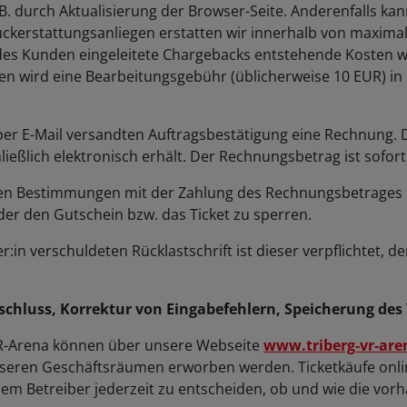
 durch Aktualisierung der Browser-Seite. Anderenfalls kan
ckerstattungsanliegen erstatten wir innerhalb von maxim
 des Kunden eingeleitete Chargebacks entstehende Kosten 
en wird eine Bearbeitungsgebühr (üblicherweise 10 EUR) in
r per E-Mail versandten Auftragsbestätigung eine Rechnung. D
eßlich elektronisch erhält. Der Rechnungsbetrag ist sofort f
hen Bestimmungen mit der Zahlung des Rechnungsbetrages in
er den Gutschein bzw. das Ticket zu sperren.
r:in verschuldeten Rücklastschrift ist dieser verpflichtet, d
schluss, Korrektur von Eingabefehlern, Speicherung des 
 VR-Arena können über unsere Webseite
www.triberg-vr-are
seren Geschäftsräumen erworben werden. Ticketkäufe online
em Betreiber jederzeit zu entscheiden, ob und wie die vo